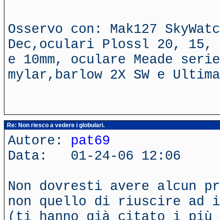
Osservo con: Mak127 SkyWatc
Dec,oculari Plossl 20, 15, 
e 10mm, oculare Meade serie
mylar,barlow 2X SW e Ultima
Re: Non riesco a vedere i globulari.
Autore:
pat69
Data: 01-24-06 12:06
Non dovresti avere alcun pr
non quello di riuscire ad i
(ti hanno già citato i più 