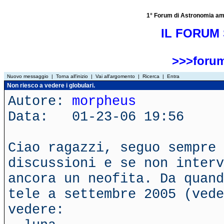
1° Forum di Astronomia amator
IL FORUM 
>>>forum
Nuovo messaggio
|
Torna all'inizio
|
Vai all'argomento
|
Ricerca
|
Entra
Non riesco a vedere i globulari.
Autore:
morpheus
Data: 01-23-06 19:56
Ciao ragazzi, seguo sempre 
discussioni e se non interv
ancora un neofita. Da quand
tele a settembre 2005 (vede
vedere: